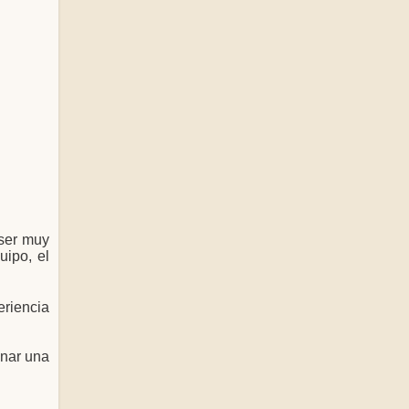
 ser muy
uipo, el
eriencia
enar una