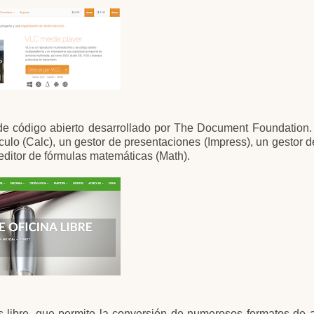
y de código abierto desarrollado por The Document Foundation
lculo (Calc), un gestor de presentaciones (Impress), un gestor 
 editor de fórmulas matemáticas (Math).
os libre, que permite la conversión de numerosos formatos de 