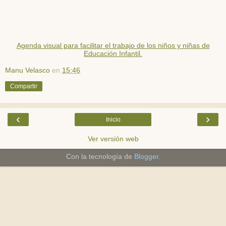
Agenda visual para facilitar el trabajo de los niños y niñas de
Educación Infantil.
Manu Velasco
en
15:46
Compartir
‹
›
Inicio
Ver versión web
Con la tecnología de
Blogger
.