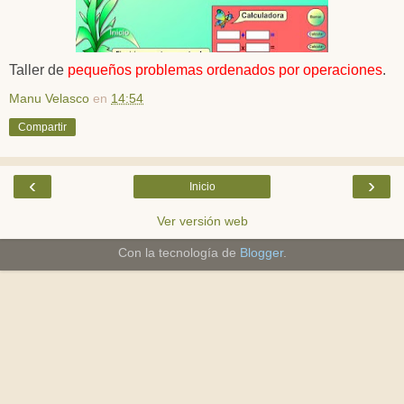
Taller de
pequeños problemas ordenados por operaciones
.
Manu Velasco
en
14:54
Compartir
‹
›
Inicio
Ver versión web
Con la tecnología de
Blogger
.