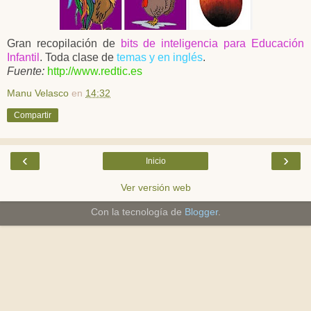
Gran recopilación de
bits de inteligencia para Educación
Infantil
. Toda clase de
temas y en inglés
.
Fuente:
http://www.redtic.es
Manu Velasco
en
14:32
Compartir
‹
›
Inicio
Ver versión web
Con la tecnología de
Blogger
.