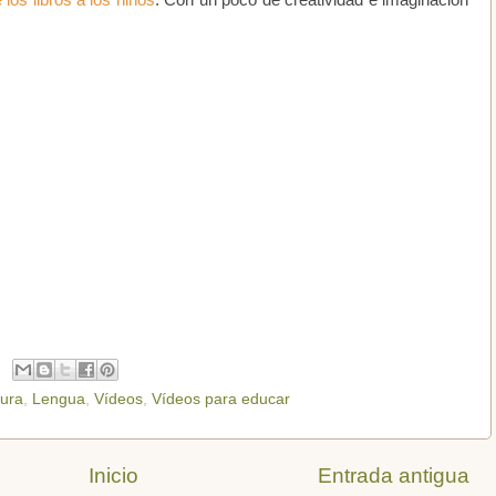
los libros a los niños
. Con un poco de creatividad e imaginación
tura
,
Lengua
,
Vídeos
,
Vídeos para educar
Inicio
Entrada antigua