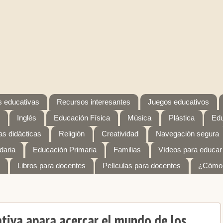
 educativas
Recursos interesantes
Juegos educativos
Inglés
Educación Física
Música
Plástica
Edu
s didácticas
Religión
Creatividad
Navegación segura
daria
Educación Primaria
Familias
Vídeos para educar
Libros para docentes
Películas para docentes
¿Cómo 
iativa apara acercar el mundo de los