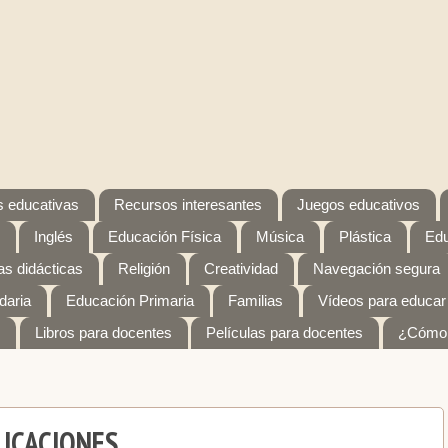
 educativas
Recursos interesantes
Juegos educativos
Inglés
Educación Física
Música
Plástica
Edu
s didácticas
Religión
Creatividad
Navegación segura
daria
Educación Primaria
Familias
Vídeos para educar
Libros para docentes
Películas para docentes
¿Cómo 
ICACIONES