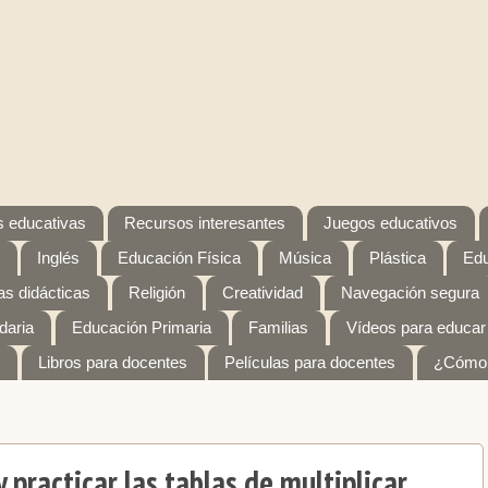
 educativas
Recursos interesantes
Juegos educativos
Inglés
Educación Física
Música
Plástica
Edu
s didácticas
Religión
Creatividad
Navegación segura
daria
Educación Primaria
Familias
Vídeos para educar
Libros para docentes
Películas para docentes
¿Cómo 
 practicar las tablas de multiplicar