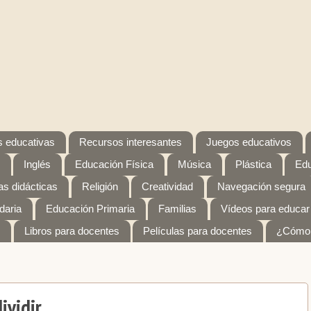
 educativas
Recursos interesantes
Juegos educativos
Inglés
Educación Física
Música
Plástica
Edu
s didácticas
Religión
Creatividad
Navegación segura
daria
Educación Primaria
Familias
Vídeos para educar
Libros para docentes
Películas para docentes
¿Cómo 
ividir