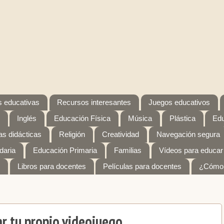
 educativas
Recursos interesantes
Juegos educativos
Inglés
Educación Física
Música
Plástica
Edu
s didácticas
Religión
Creatividad
Navegación segura
daria
Educación Primaria
Familias
Vídeos para educar
Libros para docentes
Películas para docentes
¿Cómo 
ar tu propio videojuego