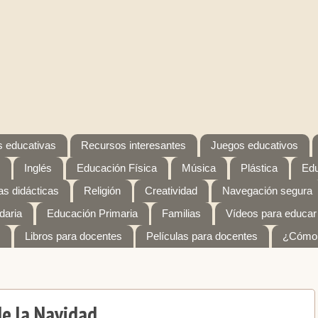
 educativas
Recursos interesantes
Juegos educativos
Inglés
Educación Física
Música
Plástica
Edu
s didácticas
Religión
Creatividad
Navegación segura
daria
Educación Primaria
Familias
Vídeos para educar
Libros para docentes
Películas para docentes
¿Cómo 
de la Navidad