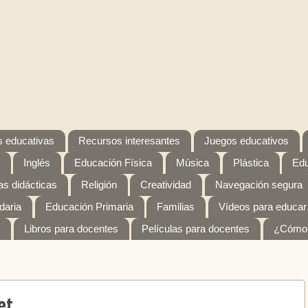
 educativas
Recursos interesantes
Juegos educativos
Inglés
Educación Física
Música
Plástica
Edu
s didácticas
Religión
Creatividad
Navegación segura
daria
Educación Primaria
Familias
Vídeos para educar
Libros para docentes
Películas para docentes
¿Cómo 
et