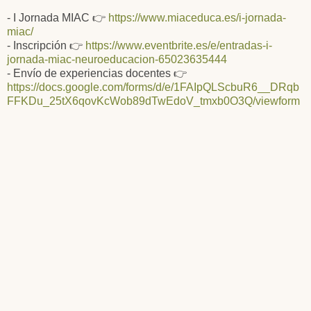
- I Jornada MIAC 👉
https://www.miaceduca.es/i-jornada-
miac/
- Inscripción 👉
https://www.eventbrite.es/e/entradas-i-
jornada-miac-neuroeducacion-65023635444
- Envío de experiencias docentes 👉
https://docs.google.com/forms/d/e/1FAIpQLScbuR6__DRqb
FFKDu_25tX6qovKcWob89dTwEdoV_tmxb0O3Q/viewform