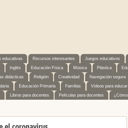
 educativas
Recursos interesantes
Juegos educativos
Inglés
Educación Física
Música
Plástica
Edu
s didácticas
Religión
Creatividad
Navegación segura
daria
Educación Primaria
Familias
Vídeos para educar
Libros para docentes
Películas para docentes
¿Cómo 
e el coronavirus