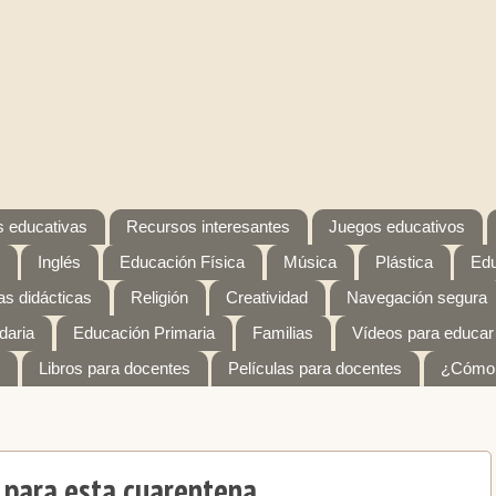
 educativas
Recursos interesantes
Juegos educativos
Inglés
Educación Física
Música
Plástica
Edu
s didácticas
Religión
Creatividad
Navegación segura
daria
Educación Primaria
Familias
Vídeos para educar
Libros para docentes
Películas para docentes
¿Cómo 
r para esta cuarentena