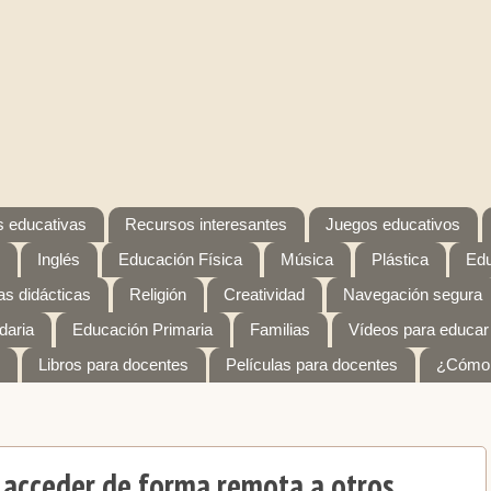
 educativas
Recursos interesantes
Juegos educativos
Inglés
Educación Física
Música
Plástica
Edu
s didácticas
Religión
Creatividad
Navegación segura
daria
Educación Primaria
Familias
Vídeos para educar
Libros para docentes
Películas para docentes
¿Cómo 
 acceder de forma remota a otros