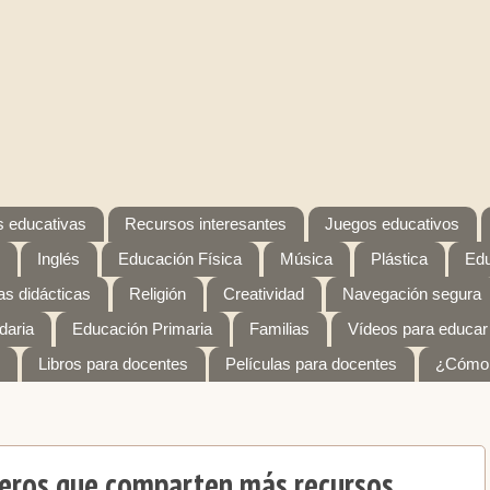
 educativas
Recursos interesantes
Juegos educativos
Inglés
Educación Física
Música
Plástica
Edu
s didácticas
Religión
Creatividad
Navegación segura
daria
Educación Primaria
Familias
Vídeos para educar
Libros para docentes
Películas para docentes
¿Cómo 
iteros que comparten más recursos