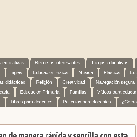
 educativas
Recursos interesantes
Juegos educativos
Inglés
Educación Física
Música
Plástica
Edu
s didácticas
Religión
Creatividad
Navegación segura
daria
Educación Primaria
Familias
Vídeos para educar
Libros para docentes
Películas para docentes
¿Cómo 
eo de manera rápida y sencilla con esta