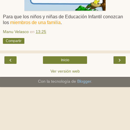
Para que los niños y niñas de Educación Infantil conozcan
los
miembros de una familia
.
Manu Velasco
en
13:25
Compartir
‹
›
Inicio
Ver versión web
Con la tecnología de
Blogger
.