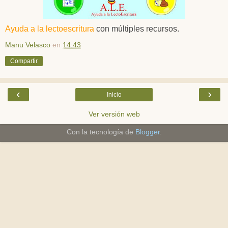
Ayuda a la lectoescritura
con múltiples recursos.
Manu Velasco
en
14:43
Compartir
‹
›
Inicio
Ver versión web
Con la tecnología de
Blogger
.