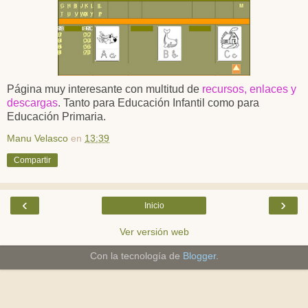
Página muy interesante con multitud de
recursos, enlaces y
descargas
. Tanto para Educación Infantil como para
Educación Primaria.
Manu Velasco
en
13:39
Compartir
‹
›
Inicio
Ver versión web
Con la tecnología de
Blogger
.