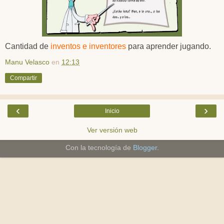
Cantidad de
inventos e inventores
para aprender jugando.
Manu Velasco
en
12:13
Compartir
‹
›
Inicio
Ver versión web
Con la tecnología de
Blogger
.