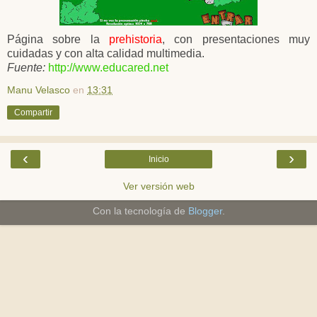
Página sobre la
prehistoria
, con presentaciones muy
cuidadas y con alta calidad multimedia.
Fuente:
http://www.educared.net
Manu Velasco
en
13:31
Compartir
‹
›
Inicio
Ver versión web
Con la tecnología de
Blogger
.