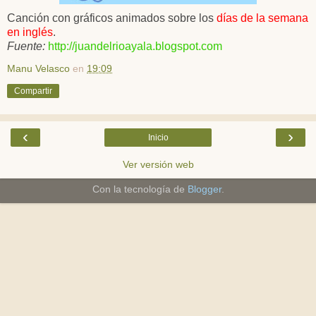
Canción con gráficos animados sobre los
días de la semana
en
inglés
.
Fuente:
http://juandelrioayala.blogspot.com
Manu Velasco
en
19:09
Compartir
‹
›
Inicio
Ver versión web
Con la tecnología de
Blogger
.