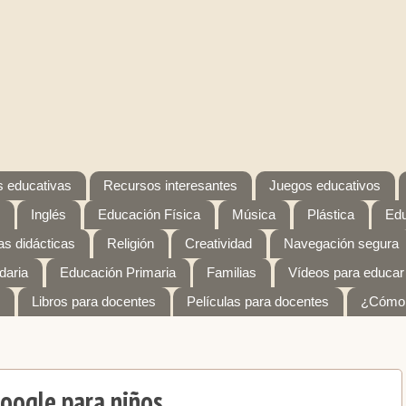
 educativas
Recursos interesantes
Juegos educativos
Inglés
Educación Física
Música
Plástica
Edu
s didácticas
Religión
Creatividad
Navegación segura
daria
Educación Primaria
Familias
Vídeos para educar
Libros para docentes
Películas para docentes
¿Cómo 
Google para niños