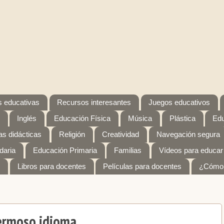
 educativas
Recursos interesantes
Juegos educativos
Inglés
Educación Física
Música
Plástica
Edu
s didácticas
Religión
Creatividad
Navegación segura
daria
Educación Primaria
Familias
Vídeos para educar
Libros para docentes
Películas para docentes
¿Cómo 
hermoso idioma