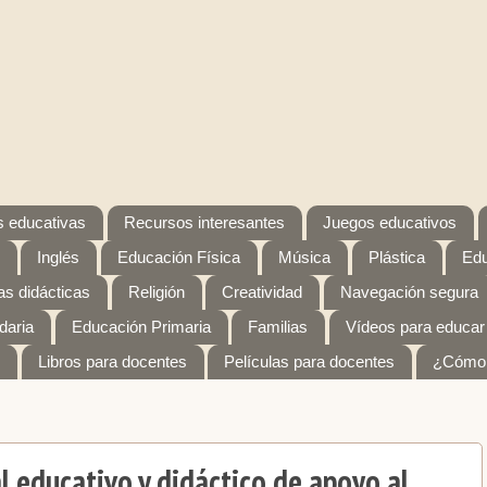
 educativas
Recursos interesantes
Juegos educativos
Inglés
Educación Física
Música
Plástica
Edu
s didácticas
Religión
Creatividad
Navegación segura
daria
Educación Primaria
Familias
Vídeos para educar
Libros para docentes
Películas para docentes
¿Cómo 
l educativo y didáctico de apoyo al