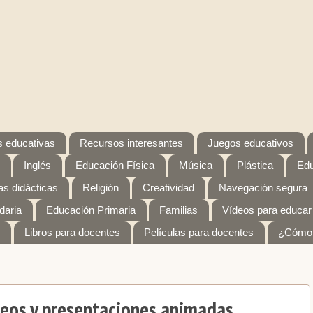
 educativas
Recursos interesantes
Juegos educativos
Inglés
Educación Física
Música
Plástica
Edu
s didácticas
Religión
Creatividad
Navegación segura
daria
Educación Primaria
Familias
Vídeos para educar
Libros para docentes
Películas para docentes
¿Cómo 
ídeos y presentaciones animadas