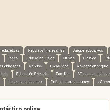
 educativas
Recursos interesantes
Juegos educativos
Inglés
Educación Física
Música
Plástica
Edu
s didácticas
Religión
Creatividad
Navegación segura
daria
Educación Primaria
Familias
Vídeos para educar
Libros para docentes
Películas para docentes
¿Cómo 
ntáctico online