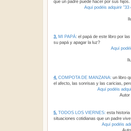
que un padre puede hacer por sus hijos.
Aquí podéis adquirir "33
I
3.
MI PAPÁ:
el papá de este libro por la
su papá y apagar la luz?
Aquí podéi
Il
4.
COMPOTA DE MANZANA:
un libro q
el afecto, las sonrisas y las caricias, p
Aquí podéis adqu
Autor 
5.
TODOS LOS VIERNES:
esta histori
situaciones cotidianas que un padre vive 
Aquí podéis adq
Auto