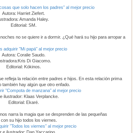
 cosas que solo hacen los padres" al mejor precio
Autora: Harriet Ziefert.
lustradora: Amanda Haley.
Editorial: SM.
s noches no se quiere ir a dormir. ¿Qué hará su hijo para arropar a
s adquirir "Mi papá" al mejor precio
Autora: Coralie Saudo.
ustradora:Kris Di Giacomo.
Editorial: Kókinos.
ue refleja la relación entre padres e hijos. En esta relación prima
ero también hay algún que otro enfado.
irir "Compota de manzana" al mejor precio
e ilustrador: Klaas Verplancke.
Editorial: Ekaré.
a nos narra la magia que se desprenden de las pequeñas
con su hijo todos los viernes.
uirir "Todos los viernes" al mejor precio
r e ilustrador: Dan Yaccarino.