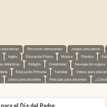
 educativas
Recursos interesantes
Juegos educativos
Inglés
Educación Física
Música
Plástica
Edu
s didácticas
Religión
Creatividad
Navegación segura
daria
Educación Primaria
Familias
Vídeos para educar
Libros para docentes
Películas para docentes
¿Cómo 
 para el Día del Padre