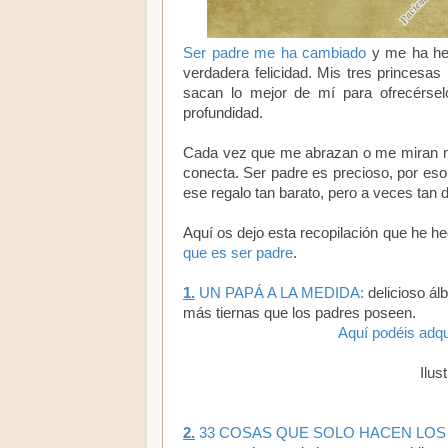
Ser padre me ha cambiado
y me ha hec
verdadera felicidad. Mis tres princesas 
sacan lo mejor de mí para ofrecérse
profundidad.
Cada vez que me abrazan o me miran m
conecta. Ser padre es precioso, por es
ese regalo tan barato, pero a veces tan d
Aquí os dejo esta recopilación que he h
que es ser padre
.
1.
UN PAPÁ A LA MEDIDA:
delicioso ál
más tiernas que los padres poseen.
Aquí podéis adqu
Ilus
2.
33 COSAS QUE SOLO HACEN LOS