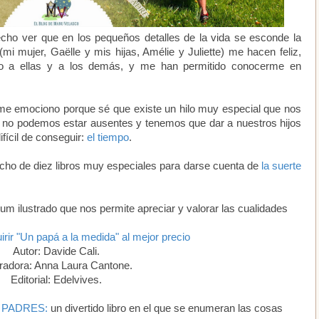
ho ver que en los pequeños detalles de la vida se esconde la
(mi mujer, Gaëlle y mis hijas, Amélie y Juliette) me hacen feliz,
lo a ellas y a los demás, y me han permitido conocerme en
e emociono porque sé que existe un hilo muy especial que nos
o no podemos estar ausentes y tenemos que dar a nuestros hijos
ifícil de conseguir:
el tiempo
.
echo de diez libros muy especiales para darse cuenta de
la suerte
bum ilustrado que nos permite apreciar y valorar las cualidades
irir "Un papá a la medida" al mejor precio
Autor: Davide Cali.
tradora: Anna Laura Cantone.
Editorial: Edelvives.
 PADRES:
un divertido libro en el que se enumeran las cosas