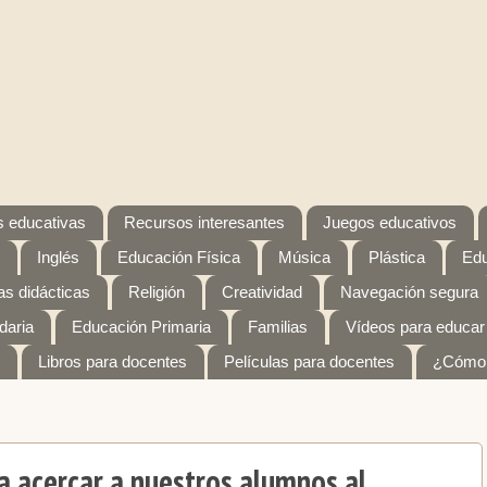
 educativas
Recursos interesantes
Juegos educativos
Inglés
Educación Física
Música
Plástica
Edu
s didácticas
Religión
Creatividad
Navegación segura
daria
Educación Primaria
Familias
Vídeos para educar
Libros para docentes
Películas para docentes
¿Cómo 
ra acercar a nuestros alumnos al